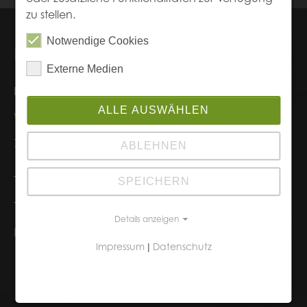
zu stellen.
Notwendige Cookies
Kontakt
Externe Medien
Blub Küchen
ALLE AUSWÄHLEN
Weinstraße 58
76887 Bad Bergzabern
ABLEHNEN
Telefon: +49 63 43 / 98 98 03
SPEICHERN
Telefax: +49 63 43 / 98 98 04
Details anzeigen
E-Mail:
info@
blub-kuechen.de
Impressum
Datenschutz
|