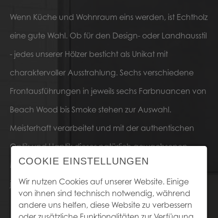
Wenn Küche und Wohnraum eins werden, ist Echtholz
eine gute Wahl. Ob für den Design- oder Landhausstil
- jedes unserer Hölzer besticht als Unikat mit
charaktervoller Ausstrahlung. Sechs verschiedene
Frontausführungen in jeweils sechs Farbnuancen von
Beach Wood bis Smoke stehen zur Auswahl.
Meisterhaft verarbeitet und mit der authentischen
Optik und Haptik dieses natürlich gewachsenen
COOKIE EINSTELLUNGEN
Materials sind die 36 EchtholzVarianten offen für
Wir nutzen Cookies auf unserer Website. Einige
jeden individuellen Material und Farbmix.
von ihnen sind technisch notwendig, während
andere uns helfen, diese Website zu verbessern
oder zusätzliche Funktionalitäten zur Verfügung