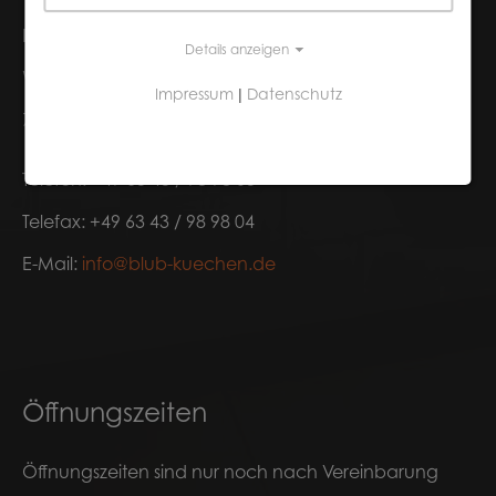
Blub Küchen
Details anzeigen
Weinstraße 58
Impressum
Datenschutz
|
76887 Bad Bergzabern
Telefon: +49 63 43 / 98 98 03
Telefax: +49 63 43 / 98 98 04
E-Mail:
info@
blub-kuechen.de
Öffnungszeiten
Öffnungszeiten sind nur noch nach Vereinbarung