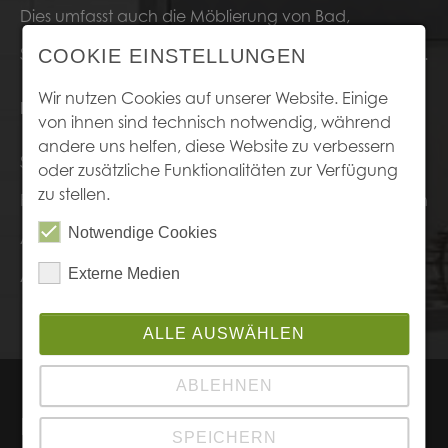
Dies umfasst auch die Möblierung von Bad,
Schlafzimmer, Wohnzimmer und Hauswirtschaftsraum.
COOKIE EINSTELLUNGEN
Wir nutzen Cookies auf unserer Website. Einige
Ihr Vorteil:
von ihnen sind technisch notwendig, während
andere uns helfen, diese Website zu verbessern
Sie haben vom Erstgespräch über das Aufmass, der
oder zusätzliche Funktionalitäten zur Verfügung
zu stellen.
Planung und Abwicklung bis zur Umsetzung nur einen
Notwendige Cookies
Ansprechpartner der Ihnen stets für Fragen und
Externe Medien
Antworten zur Seite steht.
ALLE AUSWÄHLEN
ABLEHNEN
Kontakt
SPEICHERN